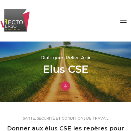
tog
Dialoguer. Relier. Agir
Elus CSE
SANTÉ, SÉCURITÉ ET CONDITIONS DE TRAVAIL
Donner aux élus CSE les repères pour